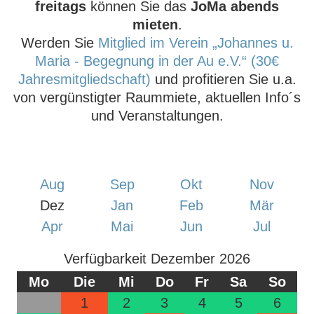
f
reitags
können Sie das
JoMa abends
mieten
.
Werden Sie
Mitglied im Verein „Johannes u.
Maria - Begegnung in der Au e.V.“ (30€
Jahresmitgliedschaft)
und profitieren Sie u.a.
von vergünstigter Raummiete, aktuellen Info´s
und Veranstaltungen.
Aug
Sep
Okt
Nov
Dez
Jan
Feb
Mär
Apr
Mai
Jun
Jul
Verfügbarkeit Dezember 2026
Mo
Die
Mi
Do
Fr
Sa
So
1
2
3
4
5
6