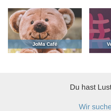
JoMa Café
V
Du hast Lus
Wir suche