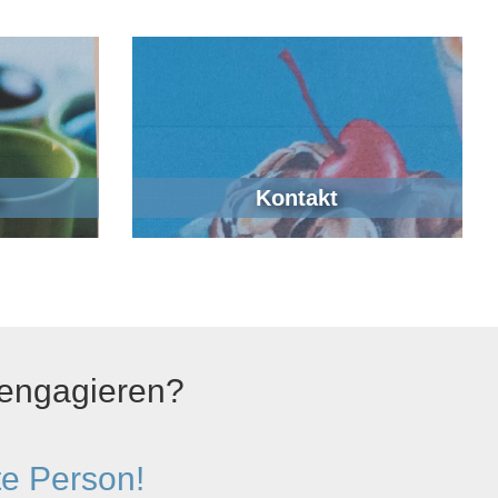
n
Kontakt
 engagieren?
te Person!