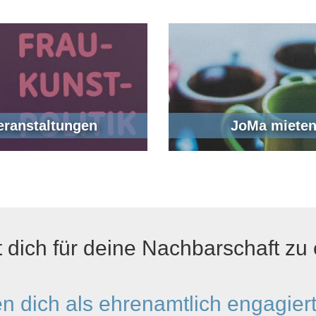
eranstaltungen
JoMa miete
t dich für deine Nachbarschaft zu
n dich als ehrenamtlich engagier